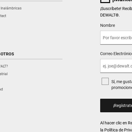
 Inalámbricas
¡Suscríbete! Reci
DEWALT
®
.
tect
User Details
Nombre
Correo Electrónic
SOTROS
WALT?
trial
Sí, me gust
promocione
ad
Al hacer clic en 
la
Política de Pri