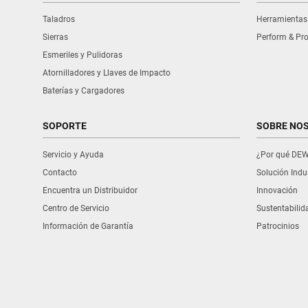
Ibarra, Sierra/Imbabura
Taladros
Herramientas
(593)-062-607421
Sierras
Perform & Pro
Esmeriles y Pulidoras
Ver Instrucciones
Atornilladores y Llaves de Impacto
Baterías y Cargadores
ServiTools
SOPORTE
SOBRE NO
Av Gualberto Perez E1-126 y Av.
Napo Sector Villa Flora
Servicio y Ayuda
¿Por qué DE
Quito, Sierra/Pichincha
Contacto
Solución Indus
(593)-022-613-224
Encuentra un Distribuidor
Innovación
Centro de Servicio
Sustentabilid
Ver Instrucciones
Información de Garantía
Patrocinios
TALLER AUTORIZADO SANTOS
SERVITEC
PROSPERINA CALLE 3RA #100