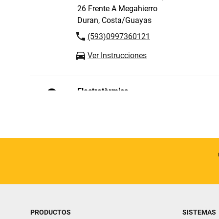
26 Frente A Megahierro
Duran, Costa/Guayas
(593)0997360121
Ver Instrucciones
Electrotèrmica
Av. Huayna Capac 2-40 y Pio Bravo
Cuenca, Sierra/Azuay
(593)074-205222
Ver Instrucciones
PANCHO HERRAMIENTAS
Gonzalo Gomez Jurado 315 y Luis
PRODUCTOS
SISTEMAS
Vargas torres