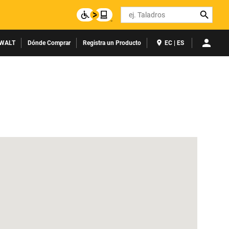
Search
WALT
Dónde Comprar
Registra un Producto
EC | ES