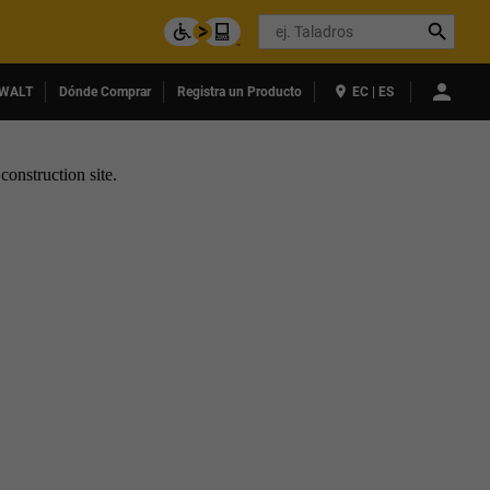
Search
WALT
Dónde Comprar
Registra un Producto
EC | ES