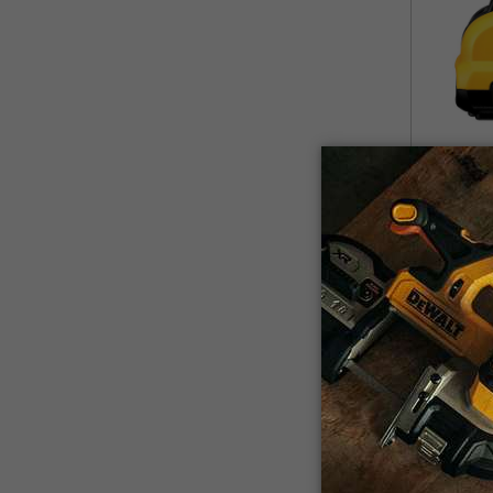
DCB127
Batería I