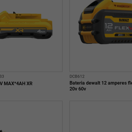
B3
DCB612
Bateria dewalt 12 amperes fl
20V MAX*4AH XR
20v 60v