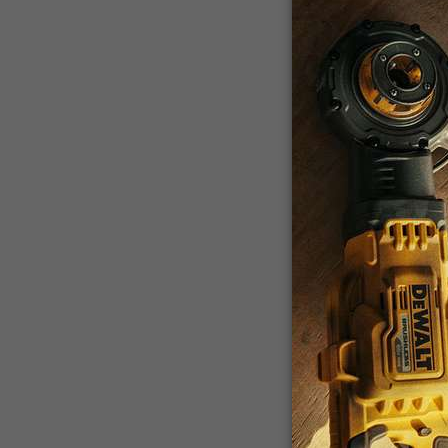
DCB204
Batería I