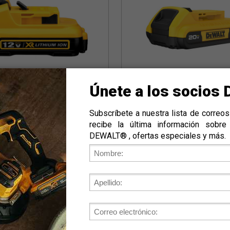
DCB203
Batería ION-LI 2.0Ah 20V M
ON-LI 12V MAX* XR®
Compacta