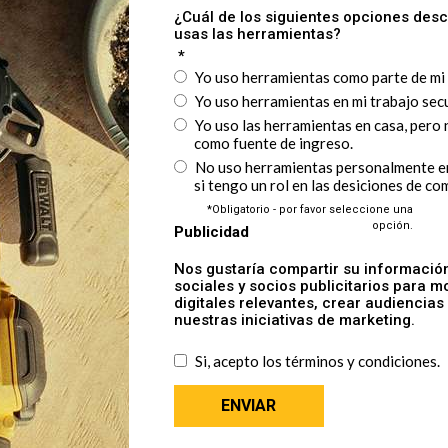
DCBP520-B3
Batería ION-Li 5.0Ah 20V MA
ON-LI 4.0Ah 20V MAX* XR®
Compacta POWERSTACK™