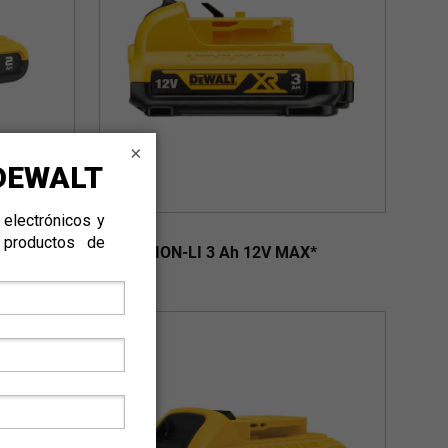
×
DCB124
AX*
Batería ION-LI 3 Ah 12V MAX*