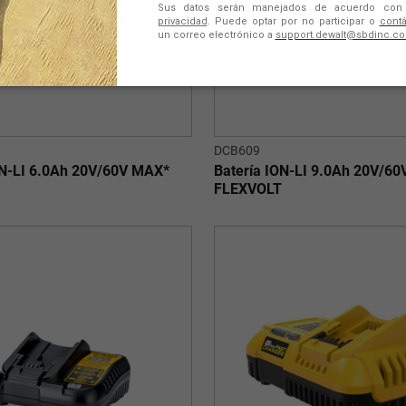
DCB609
ON-LI 6.0Ah 20V/60V MAX*
Batería ION-LI 9.0Ah 20V/6
FLEXVOLT