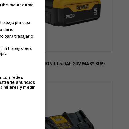
DCB205
X*
Batería ION-LI 5.0Ah 20V MAX* XR®