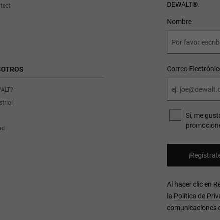
DEWALT
®
.
tect
User Details
Nombre
Correo Electrónic
SOTROS
WALT?
trial
Sí, me gust
promocione
ad
Al hacer clic en 
la
Política de Pri
comunicaciones 