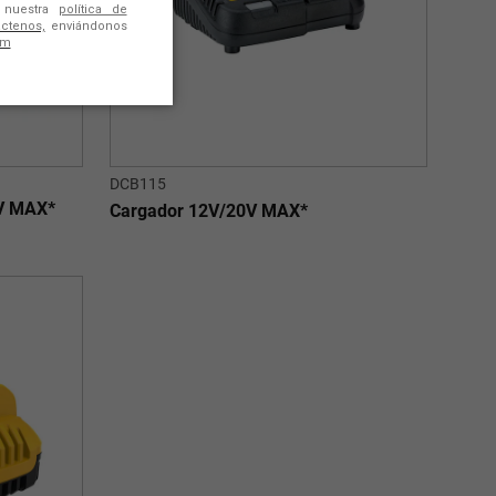
DCB115
0V MAX*
Cargador 12V/20V MAX*