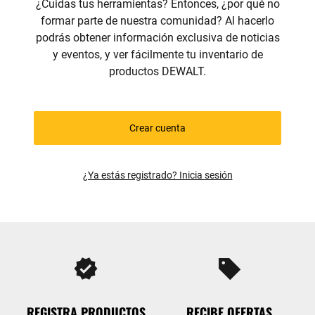
¿Cuidas tus herramientas? Entonces, ¿por qué no
formar parte de nuestra comunidad? Al hacerlo
podrás obtener información exclusiva de noticias
y eventos, y ver fácilmente tu inventario de
productos DEWALT.
Crear cuenta
¿Ya estás registrado? Inicia sesión
verified
sell
REGISTRA PRODUCTOS
RECIBE OFERTAS