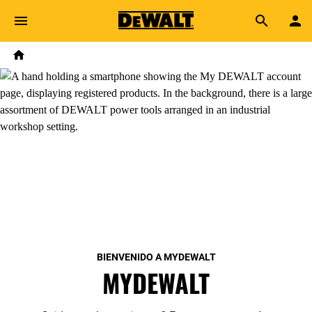
Skip to main content
Breadcrumb
Search
Home
BIENVENIDO A MYDEWALT
MYDEWALT