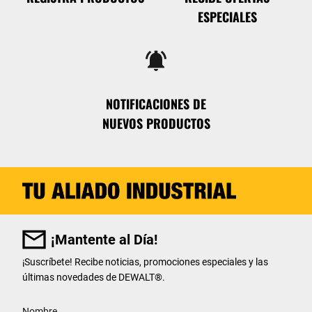
ESPECIALES
notifications_active
NOTIFICACIONES DE
NUEVOS PRODUCTOS
¡Mantente al Día!
¡Suscríbete! Recibe noticias, promociones especiales y las
últimas novedades de DEWALT
®
.
User Details
Nombre